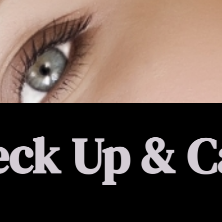
& Care
Pri