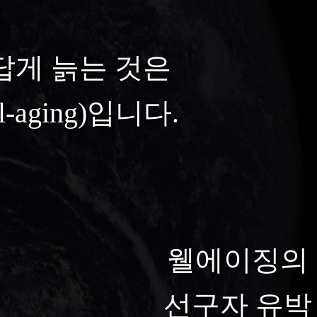
답게 늙는 것은
-aging)입니다.
웰에이징의
선구자 유박