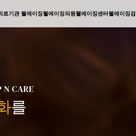
의료기관 웰에이징
웰에이징의원
웰에이징센터
웰에이징검
 N CARE
화
를