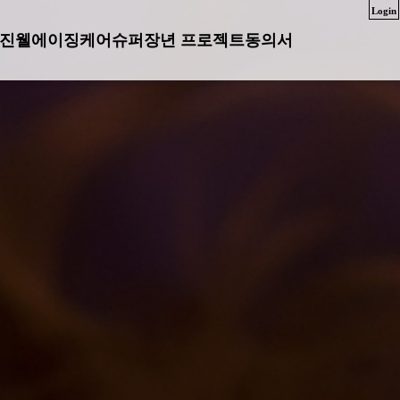
Login
진
웰에이징케어
슈퍼장년 프로젝트
동의서