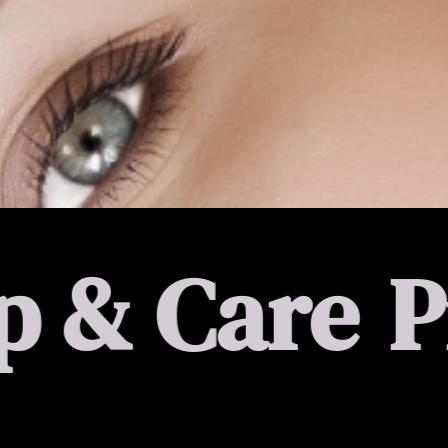
e
Prime Be