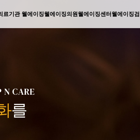
의료기관 웰에이징
웰에이징의원
웰에이징센터
웰에이징검
 N CARE
화
를