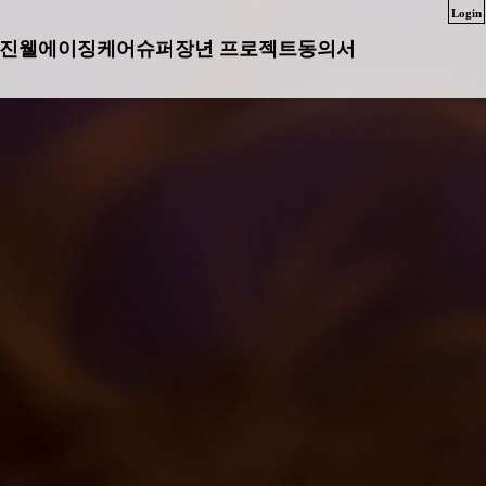
Login
진
웰에이징케어
슈퍼장년 프로젝트
동의서