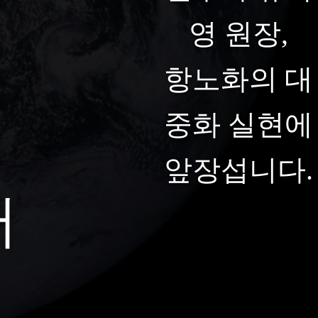
영 원장,
항노화의 대
중화 실현에
앞장섭니다.
터