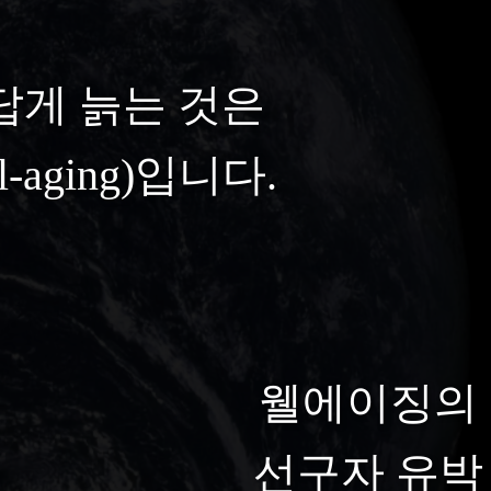
답게 늙는 것은
-aging)입니다.
웰에이징의
선구자 유박