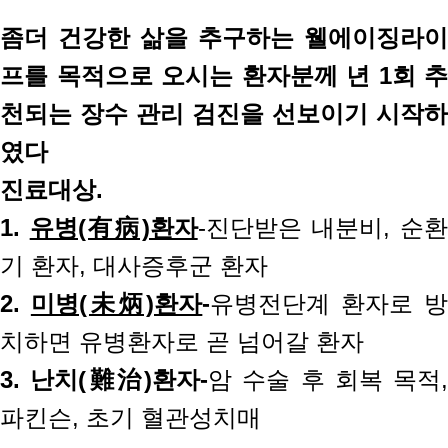
좀더 건강한 삶을 추구하는 웰에이징라이
프를 목적으로 오시는 환자분께 년 1회 추
천되는 장수 관리 검진을 선보이기 시작하
였다
진료대상.
1.
유병(有病)환자
-진단받은 내분비, 순
기 환자, 대사증후군 환자
2.
미병(未炳)환자
-
유병전단계 환자로 
치하면 유병환자로 곧 넘어갈 환자
3.
난치(難治)환자-
암 수술 후 회복 목적,
파킨슨, 초기 혈관성치매