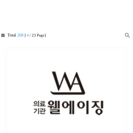
Total
268
[
4
/ 23 Page]