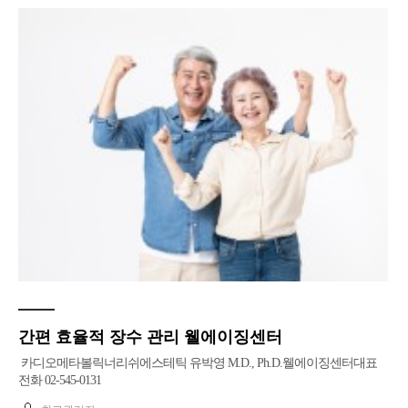
간편 효율적 장수 관리 웰에이징센터
카디오메타볼릭너리쉬에스테틱 유박영 M.D., Ph.D.웰에이징센터대표
전화 02-545-0131