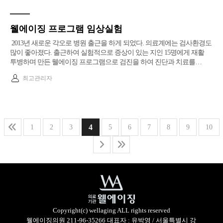
웰에이징 프로그램 임상실험
2013년 새로운 각오로 병원 출근을 하게 되었다. 의료계에는 검사환경도
많이 좋아졌다. 출근하여 실험적으로 증상이 있는 지인 15명에게 재활
투병하며 만든 웰에이징 프로그램으로 검진을 하여 진단과 치료를…
최고관리자
4
1
2
3
5
6
7
8
9
10
Copyright(c) wellaging ALL rights reserved
웰에이징의원 211-96-35266 대표자 : 유박영 / 서울특별시 강