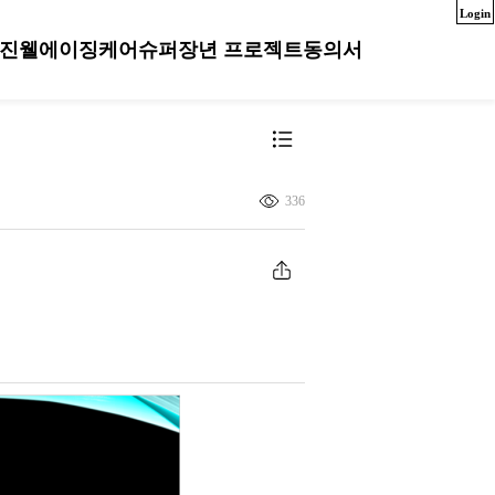
Login
진
웰에이징케어
슈퍼장년 프로젝트
동의서
336