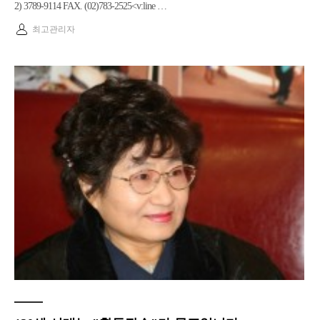
2) 3789-9114 FAX. (02)783-2525<v:line …
최고관리자