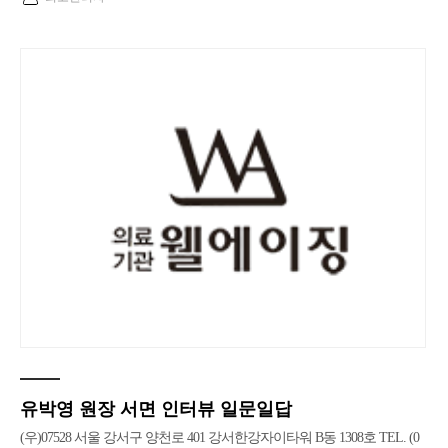
유박영 원장 서면 인터뷰 일문일답
(우)07528 서울 강서구 양천로 401 강서한강자이타워 B동 1308호 TEL. (0