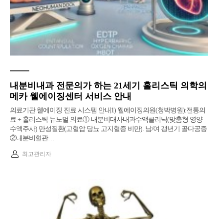
내분비내과 전문의가 하는 21세기 홀리스틱 의학의
메카 웰에이징센터 서비스 안내
의료기관 웰에이징 진료 시스템 안내1) 웰에이징의원(청박병원):전통의
료 + 홀리스틱 뉴노멀 의료①-내분비대사내과수액클리닉(맞춤형 영양
수액주사) 만성질환(고혈압 당뇨 고지혈증 비만). 남/여 갱년기 골다공증
②내분비혈관…
최고관리자