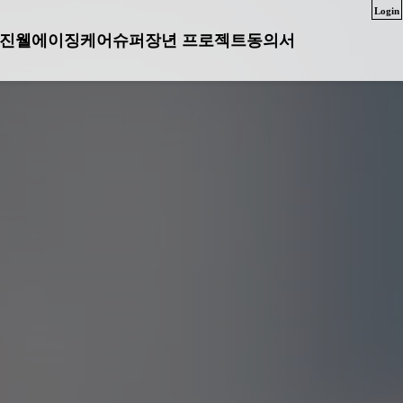
Login
진
웰에이징케어
슈퍼장년 프로젝트
동의서