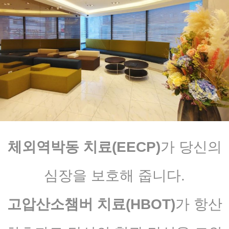
체외역박동 치료(EECP)
가 당신의
심장을 보호해 줍니다.
고압산소챔버 치료(HBOT)
가 항산