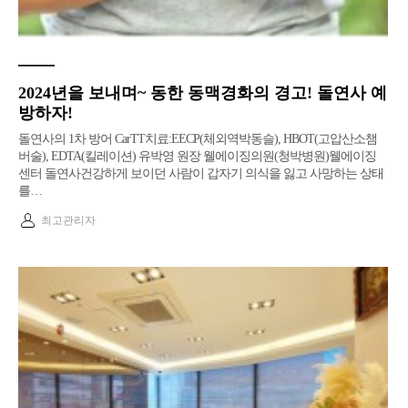
2024년을 보내며~ 동한 동맥경화의 경고! 돌연사 예
방하자!
돌연사의 1차 방어 CarTT치료:EECP(체외역박동슬), HBOT(고압산소챔
버술), EDTA(킬레이션) 유박영 원장 웰에이징의원(청박병원)웰에이징
센터 돌연사건강하게 보이던 사람이 갑자기 의식을 잃고 사망하는 상태
를…
최고관리자