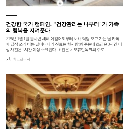
건강한 국가 캠페인: "건강관리는 나부터"가 가족
의 행복을 지켜준다
2025년 1월 1일 을사년 새해 아침​어제부터 새해 덕담 오고 가는 날 카톡
에 답장 쓰기 바쁜 날이다​나의 진료는 한사람 봐 주는데 초진은 3시간 이
상 재진은 2시간 이상 소요된다. 초진은 네오휴먼독크의 주로 …
최고관리자