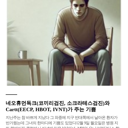
네오휴먼독크(코끼리검진, 소크라테스검진)와
Cartt(EECP, HBOT, IVNT)가 주는 기쁨
지난주는 참 바쁘게 지났다 그 와중에 지구 반대쪽에서 날아온 환자가
반가웠는데 그녀의 한마디에 기쁨도 있었다12월 9일 월요일은 병원 지