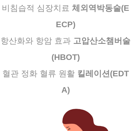
비침습적 심장치료
체외역박동술(E
ECP)
항산화와 항암
효과
고압산소챔버술
(HBOT)
혈관 정화 혈류 원활
킬레이션(EDT
A)