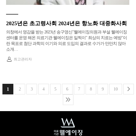
2025년은 초고령사회 2024년은 항노화 대중화사회
​의창에서 영감을 받는 2023년 송구영신​"웰에이징의원과 부설 웰에이징
센터를 운영 해온 의료기관 웰에이징은 일찍이" 최상의 치료는 예방"이
란 목표로 첨단 과학의 이기와 의료 도입의 결과로 수가가 만만치 않아
소개…
최고관리자
1
2
3
4
5
6
7
8
9
10