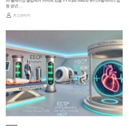
하 웰에이징 클럽에서 저녁에 있을 YVYQoL-MRI와 유니크펄닥터스 합
동 송년…
최고관리자