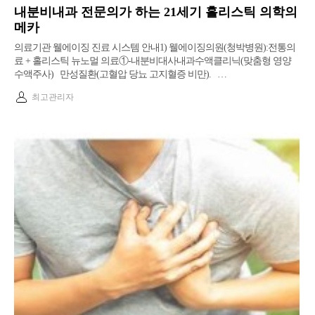
내분비내과 전문의가 하는 21세기 홀리스틱 의학의
메카
의료기관 웰에이징 진료 시스템 안내1) 웰에이징의원(청박병원):전통의
료 + 홀리스틱 뉴노멀 의료①-내분비대사내과수액클리닉(맞춤형 영양
수액주사) 만성질환(고혈압 당뇨 고지혈증 비만). …
최고관리자