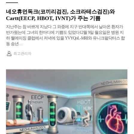
네오휴먼독크(코끼리검진, 소크라테스검진)와
Cartt(EECP, HBOT, IVNT)가 주는 기쁨
지난주는 참 바쁘게 지났다 그 와중에 지구 반대쪽에서 날아온 환자가
반가웠는데 그녀의 한마디에 기쁨도 있었다12월 9일 월요일은 병원 지
하 웰에이징 클럽에서 저녁에 있을 YVYQoL-MRI와 유니크펄닥터스 합
동 송년…
최고관리자