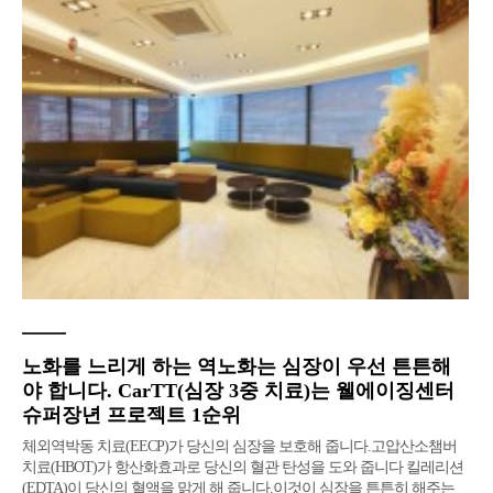
노화를 느리게 하는 역노화는 심장이 우선 튼튼해
야 합니다. CarTT(심장 3중 치료)는 웰에이징센터
슈퍼장년 프로젝트 1순위
체외역박동 치료(EECP)가 당신의 심장을 보호해 줍니다.고압산소챔버
치료(HBOT)가 항산화효과로 당신의 혈관 탄성을 도와 줍니다 킬레리션
(EDTA)이 당신의 혈액을 맑게 해 줍니다.이것이 심장을 튼튼히 해주는