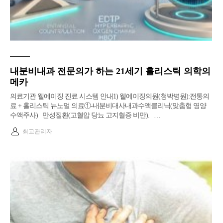
내분비내과 전문의가 하는 21세기 홀리스틱 의학의
메카
의료기관 웰에이징 진료 시스템 안내1) 웰에이징의원(청박병원):전통의
료 + 홀리스틱 뉴노멀 의료①-내분비대사내과수액클리닉(맞춤형 영양
수액주사) 만성질환(고혈압 당뇨 고지혈증 비만). …
최고관리자