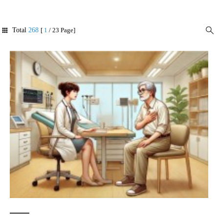
Total
268
[
1
/ 23 Page]