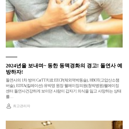
2024년을 보내며~ 동한 동맥경화의 경고! 돌연사 예
방하자!
돌연사의 1차 방어 CarTT치료:EECP(체외역박동슬), HBOT(고압산소챔
버술), EDTA(킬레이션) 유박영 원장 웰에이징의원(청박병원)웰에이징
센터 돌연사건강하게 보이던 사람이 갑자기 의식을 잃고 사망하는 상태
를…
최고관리자